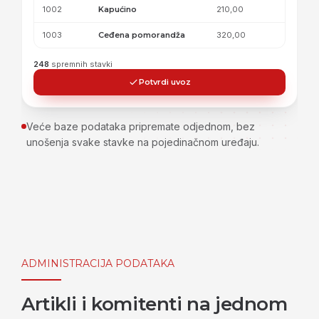
1002
Kapućino
210,00
1003
Ceđena pomorandža
320,00
248
spremnih stavki
Potvrdi uvoz
Veće baze podataka pripremate odjednom, bez
unošenja svake stavke na pojedinačnom uređaju.
ADMINISTRACIJA PODATAKA
Artikli i komitenti na jednom