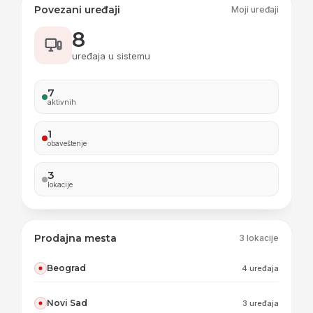
Povezani uređaji
Moji uređaji
8
uređaja u sistemu
7
aktivnih
1
obaveštenje
3
lokacije
Prodajna mesta
3 lokacije
Beograd
4 uređaja
Novi Sad
3 uređaja