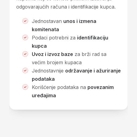
odgovarajućih računa i identifikacije kupca.
Jednostavan
unos i izmena
komitenata
Podaci potrebni za
identifikaciju
kupca
Uvoz i izvoz baze
za brži rad sa
većim brojem kupaca
Jednostavnije
održavanje i ažuriranje
podataka
Korišćenje podataka na
povezanim
uređajima