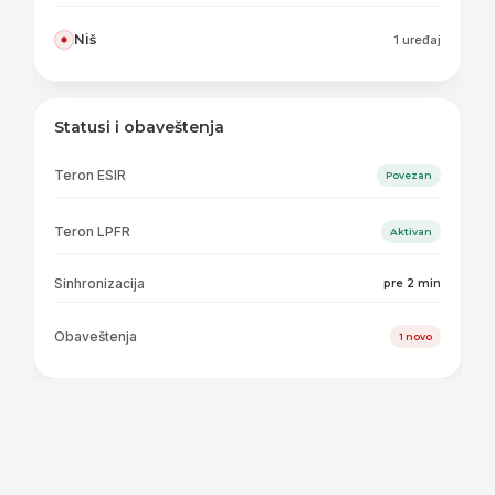
Niš
1 uređaj
Statusi i obaveštenja
Teron ESIR
Povezan
Teron LPFR
Aktivan
Sinhronizacija
pre 2 min
Obaveštenja
1 novo