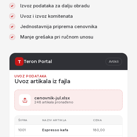
Izvoz podataka za dalju obradu
Uvoz i izvoz komitenata
Jednostavnija priprema cenovnika
Manje grešaka pri ručnom unosu
T
Teron Portal
Artikli
UVOZ PODATAKA
Uvoz artikala iz fajla
cenovnik-jul.xlsx
248 artikala pronađeno
ŠIFRA
NAZIV ARTIKLA
CENA
1001
Espresso kafa
180,00