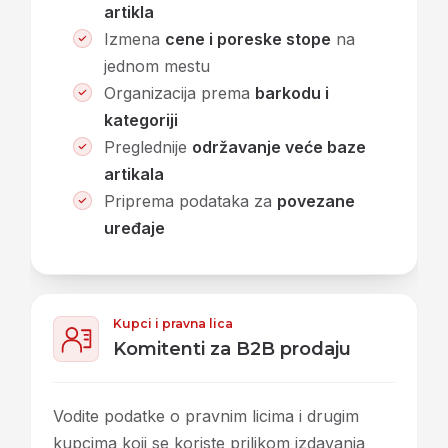
artikla
Izmena
cene i poreske stope
na
jednom mestu
Organizacija prema
barkodu i
kategoriji
Preglednije
održavanje veće baze
artikala
Priprema podataka za
povezane
uređaje
Kupci i pravna lica
Komitenti za B2B prodaju
Vodite podatke o pravnim licima i drugim
kupcima koji se koriste prilikom izdavanja