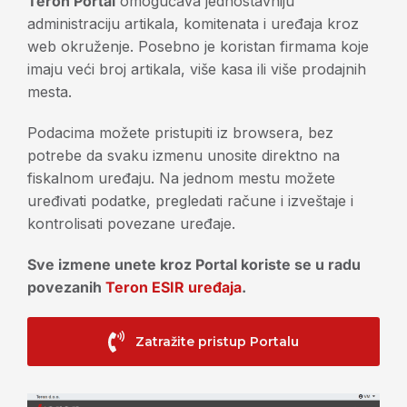
Teron Portal
omogućava jednostavniju
administraciju artikala, komitenata i uređaja kroz
web okruženje. Posebno je koristan firmama koje
imaju veći broj artikala, više kasa ili više prodajnih
mesta.
Podacima možete pristupiti iz browsera, bez
potrebe da svaku izmenu unosite direktno na
fiskalnom uređaju. Na jednom mestu možete
uređivati podatke, pregledati račune i izveštaje i
kontrolisati povezane uređaje.
Sve izmene unete kroz Portal koriste se u radu
povezanih
Teron ESIR uređaja
.
Zatražite pristup Portalu