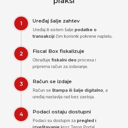
praksi
Uređaj šalje zahtev
1
Uređaj ili sistem šalje
podatke o
transakciji
čim korisnik pokrene naplatu.
Fiscal Box fiskalizuje
2
Obrađuje
fiskalni deo
procesa i
priprema račun za izdavanje.
Račun se izdaje
3
Račun se
štampa ili šalje digitalno
, a
uređaj nastavlja rad bez zastoja.
Podaci ostaju dostupni
4
Podaci su dostupni za
pregled i
izveštavanje
kroz Teron Portal.