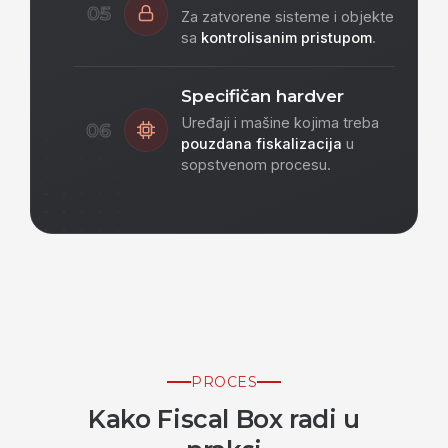
05
Za zatvorene sisteme i objekte
sa
kontrolisanim pristupom
.
Specifičan hardver
Uređaji i mašine kojima treba
06
pouzdana fiskalizacija
u
sopstvenom procesu.
PROCES
Kako Fiscal Box radi u