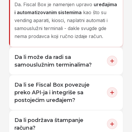
Da. Fiscal Box je namenjen upravo
uređajima
i automatizovanim sistemima
kao što su
vending aparati, kiosci, naplatni automati i
samouslužni terminali - dakle svugde gde
nema prodavca koji ručno izdaje račun.
Da li može da radi sa
samouslužnim terminalima?
Da. Fiscal Box se
ugrađuje u tok rada
Da li se Fiscal Box povezuje
samouslužnih terminala i drugih integrisanih
preko API-ja i integriše sa
uređaja, tako da fiskalizacija postaje
postojećim uređajem?
automatski deo procesa naplate, bez ručnog
rada na kasi.
Da. Povezivanje se realizuje kroz
Teron API /
Da li podržava štampanje
Middleware
, tako da postojeći uređaj ili sistem
računa?