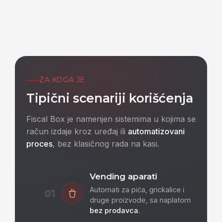
ZA KOGA JE
Tipični scenariji korišćenja
Fiscal Box je namenjen sistemima u kojima se
račun izdaje kroz uređaj ili
automatizovani
proces
, bez klasičnog rada na kasi.
Vending aparati
Automati za pića, grickalice i
01
druge proizvode, sa naplatom
bez prodavca
.