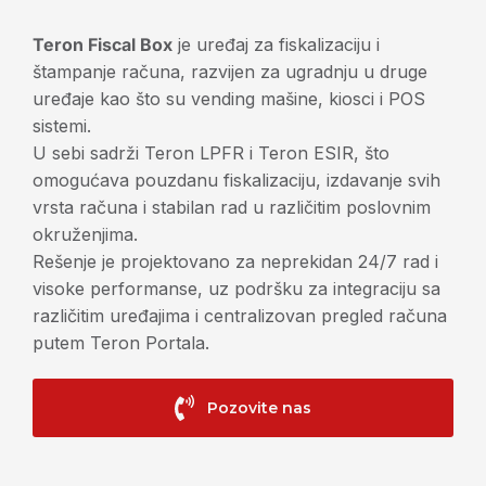
Teron Fiscal Box
je uređaj za fiskalizaciju i
štampanje računa, razvijen za ugradnju u druge
uređaje kao što su vending mašine, kiosci i POS
sistemi.
U sebi sadrži Teron LPFR i Teron ESIR, što
omogućava pouzdanu fiskalizaciju, izdavanje svih
vrsta računa i stabilan rad u različitim poslovnim
okruženjima.
Rešenje je projektovano za neprekidan 24/7 rad i
visoke performanse, uz podršku za integraciju sa
različitim uređajima i centralizovan pregled računa
putem Teron Portala.
Pozovite nas