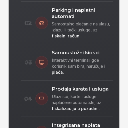
Parking i naplatni
automati
02
Samostalno plaćanje na ulazu,
izlazu ili tački usluge, uz
fiskalni račun
.
Samouslužni kiosci
Interaktivni terminali gde
03
korisnik sam bira, naručuje i
plaća
.
Prodaja karata i usluga
Ulaznice, karte i usluge
04
naplaćene automatski, uz
fiskalizaciju u pozadini
.
Integrisana naplata