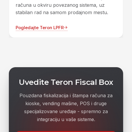
računa u okviru povezanog sistema, uz
stabilan rad na samom prodajnom mestu.
Pogledajte Teron LPFR
Uvedite Teron Fiscal Box
Pouzdana fiskalizacija i štampa računa za
kioske, vending mašine, POS i druge
specijalizovane uređaje - spremno za
integraciju u vaše sisteme.